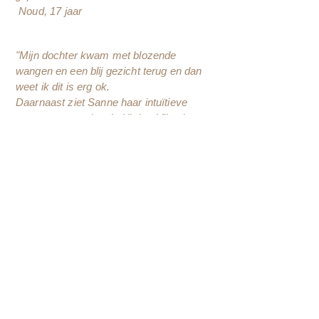
Noud, 17 jaar
"Mijn dochter kwam met blozende
wangen en een blij gezicht terug en dan
weet ik dit is erg ok.
Daarnaast ziet Sanne haar intuïtieve
vermogens en dat vind ik heel fijn als
moeder."
E. Schreurs
((
Contact